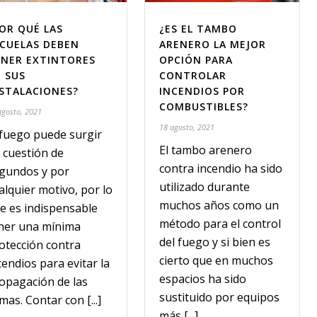
OR QUÉ LAS
¿ES EL TAMBO
CUELAS DEBEN
ARENERO LA MEJOR
ENER EXTINTORES
OPCIÓN PARA
 SUS
CONTROLAR
STALACIONES?
INCENDIOS POR
COMBUSTIBLES?
agosto, 2021
18 agosto, 2021
 fuego puede surgir
El tambo arenero
 cuestión de
contra incendio ha sido
gundos y por
utilizado durante
alquier motivo, por lo
muchos años como un
e es indispensable
método para el control
ner una mínima
del fuego y si bien es
otección contra
cierto que en muchos
cendios para evitar la
espacios ha sido
opagación de las
sustituido por equipos
amas. Contar con [...]
más [...]