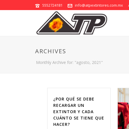
5552724181
info@atpextintores.com.mx
ARCHIVES
Monthly Archive for: "agosto, 2021"
¿POR QUÉ SE DEBE
RECARGAR UN
EXTINTOR Y CADA
CUÁNTO SE TIENE QUE
HACER?