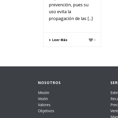
prevención, pues su
uso evita la
propagación de las [...]
Leer Más
0
NOSOTROS
SER
Misión
Exti
Visión
Reca
Valores
Prec
Objetivos
Vent
Mant