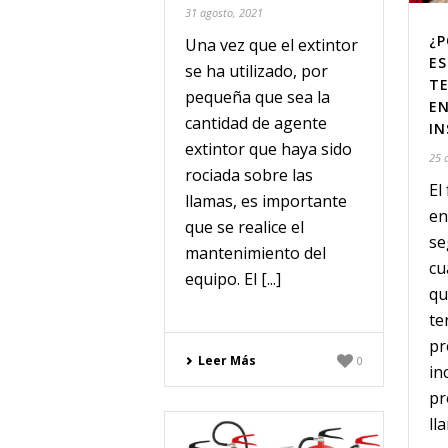
31 agosto, 2021
¿P
Una vez que el extintor
ES
se ha utilizado, por
T
pequeña que sea la
EN
cantidad de agente
IN
extintor que haya sido
25 
rociada sobre las
El
llamas, es importante
en
que se realice el
se
mantenimiento del
cu
equipo. El [...]
qu
te
pr
Leer Más
0
in
pr
ll