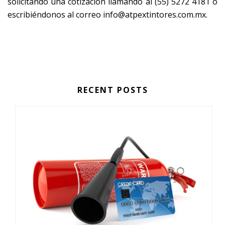
solicitando una cotización llamando al (55) 5272 4181 o
escribiéndonos al correo
info@atpextintores.com.mx
.
RECENT POSTS